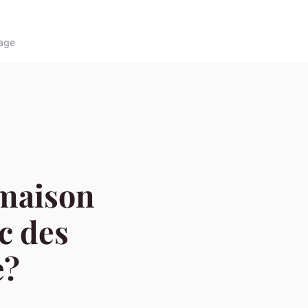
age
 maison
c des
e?