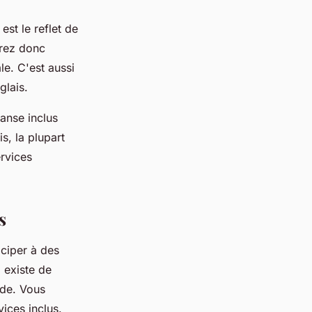
st le reflet de
urez donc
le. C'est aussi
glais.
anse inclus
s, la plupart
ervices
s
iciper à des
 existe de
nde. Vous
vices inclus.