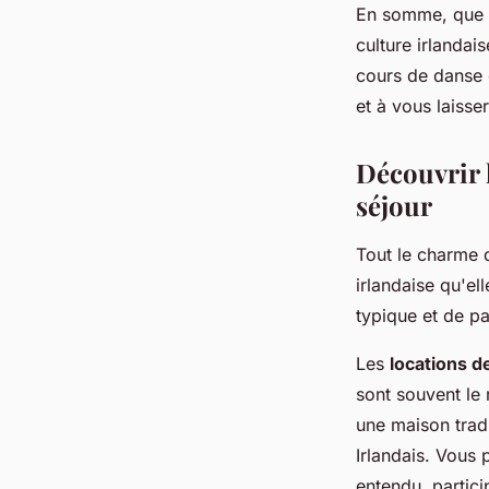
En somme, que v
culture irlandai
cours de danse c
et à vous laisse
Découvrir l
séjour
Tout le charme
irlandaise qu'el
typique et de pa
Les
locations d
sont souvent le r
une maison tradi
Irlandais. Vous 
entendu, partici