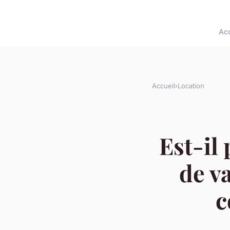
Acc
Accueil
›
Location
Est-il
de v
c