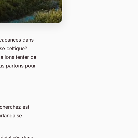
s vacances dans
se celtique?
allons tenter de
us partons pour
 cherchez est
irlandaise
pécialisés dans