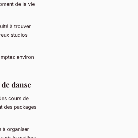
oment de la vie
ulté à trouver
reux studios
comptez environ
s de danse
des cours de
ent des packages
s à organiser
vrir le meilleur