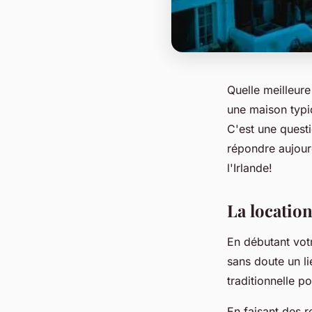
Quelle meilleur
une maison typi
C'est une quest
répondre aujour
l'Irlande!
La locatio
En débutant vot
sans doute un l
traditionnelle 
En faisant des r