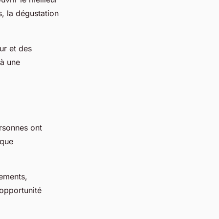
s, la dégustation
ur et des
 à une
ersonnes ont
 que
gements,
'opportunité